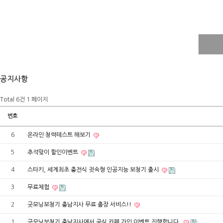
공지사항
Total 6건
1 페이지
번호
6
온라인 청력테스트 해보기
5
추석맞이 할인이벤트
4
스타키, 세계최초 충전식 귓속형 인공지능 보청기 출시
3
무료체험
2
굿모닝보청기 충남지사 무료 출장 서비스!!
1
굿모닝보청기 충남지사에서 공식 카페 가입 이벤트 진행합니다.